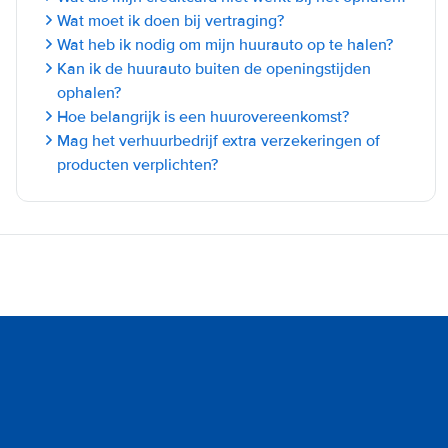
Wat moet ik doen bij vertraging?
Wat heb ik nodig om mijn huurauto op te halen?
Kan ik de huurauto buiten de openingstijden
ophalen?
Hoe belangrijk is een huurovereenkomst?
Mag het verhuurbedrijf extra verzekeringen of
producten verplichten?