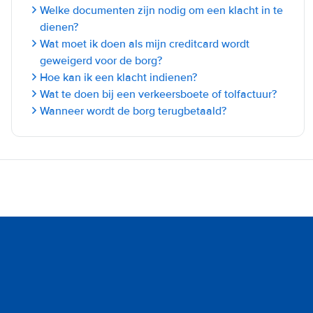
Welke documenten zijn nodig om een klacht in te
dienen?
Wat moet ik doen als mijn creditcard wordt
geweigerd voor de borg?
Hoe kan ik een klacht indienen?
Wat te doen bij een verkeersboete of tolfactuur?
Wanneer wordt de borg terugbetaald?